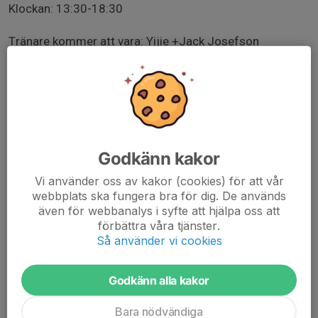
Klockan: 13:30-18:30
Tränare kommer att vara: Yijie +Jack Josefson
Sparring: Isak Josefsson och Frank Josefsson (Svenska
Mästare i lag och udbbel under Mini-SM)
Mellanmål: Klubben kommer att ha enklare
mellanmål/frukt till alla spelare.
Godkänn kakor
Kostnad: 200kr
Vi använder oss av kakor (cookies) för att vår
webbplats ska fungera bra för dig. De används
När anmälan är stängd så kan inte avanmäla sig och
även för webbanalys i syfte att hjälpa oss att
man får betala för lägerkostnaden.
förbättra våra tjänster.
Så använder vi cookies
Antal platser: 22 st
Godkänn alla kakor
Bara nödvändiga