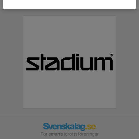
För
smarta
idrottsföreningar