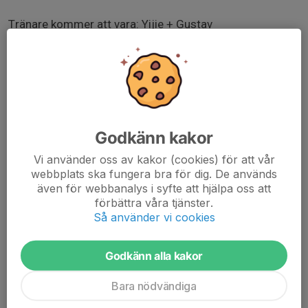
Tränare kommer att vara: Yijie + Gustav
Sparring: Junia och Oliver
Mellanmål: Klubben kommer att ha enklare
mellanmål/frukt till alla spelare.
Kostnad: 300kr
Godkänn kakor
Vi använder oss av kakor (cookies) för att vår
När anmälan är stängd så kan inte avanmäla sig och
webbplats ska fungera bra för dig. De används
man får betala för lägerkostnaden.
även för webbanalys i syfte att hjälpa oss att
förbättra våra tjänster.
Antal platser: 24 st
Så använder vi cookies
Godkänn alla kakor
Bara nödvändiga