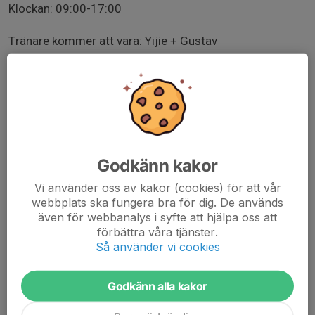
Klockan: 09:00-17:00
Tränare kommer att vara: Yijie + Gustav
Lunch: Medtages för att mikra eller om man får förälder
så kan man gå till Max och köpa lunch
Mellanmål: Klubben kommer att ha enklare
mellanmål/frukt till alla spelare.
Godkänn kakor
Kostnad: 300kr
Vi använder oss av kakor (cookies) för att vår
webbplats ska fungera bra för dig. De används
även för webbanalys i syfte att hjälpa oss att
När anmälan är stängd så kan inte avanmäla sig och
förbättra våra tjänster.
man får betala för lägerkostnaden.
Så använder vi cookies
Antal platser: 20 st
Godkänn alla kakor