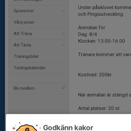
Under påsklovet kommer v
Sponsorer
och Pingisutveckling.
Våra priser
Anmälan för
Att Träna
Dag: 8/4
Klockan: 13:00-16:00
Att Tävla
Tränare kommer att vara:
Träningstider
Tävlingskalender
Kostnad: 200kr
Bli medlem
När anmälan är stängd s
Antal platser: 20 st
Godkänn kakor