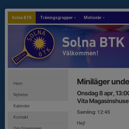
Solna BTK
Träningsgrupper
Motionär
Solna BTK
Välkommen!
Miniläger unde
Hem
Onsdag 8 apr, 13:0
Nyheter
Vita Magasinshuse
Kalender
Samling: 12:45
Kontakt
Hej!
Om föreningen