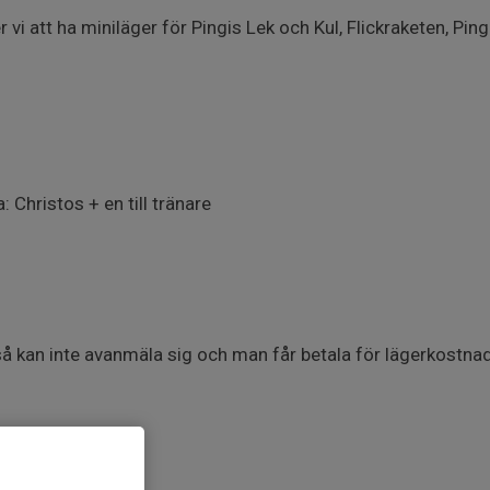
i att ha miniläger för Pingis Lek och Kul, Flickraketen, Pin
 Christos + en till tränare
å kan inte avanmäla sig och man får betala för lägerkostna