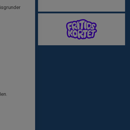
gisgrunder
den.