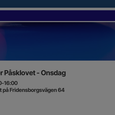
r Påsklovet - Onsdag
0-16:00
t på Fridensborgsvägen 64