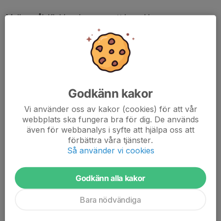
Mellanmål: Klubben kommer att ha enklare
mellanmål/frukt till alla spelare.
Kostnad: 300kr
När anmälan är stängd så kan inte avanmäla sig och
man får betala för lägerkostnaden.
Antal platser: 20 st
Godkänn kakor
Vi använder oss av kakor (cookies) för att vår
webbplats ska fungera bra för dig. De används
även för webbanalys i syfte att hjälpa oss att
Endast kallade kan anmäla sig till aktiviteten. 112 personer är
förbättra våra tjänster.
kallade.
Så använder vi cookies
Logga in här
Godkänn alla kakor
Bara nödvändiga