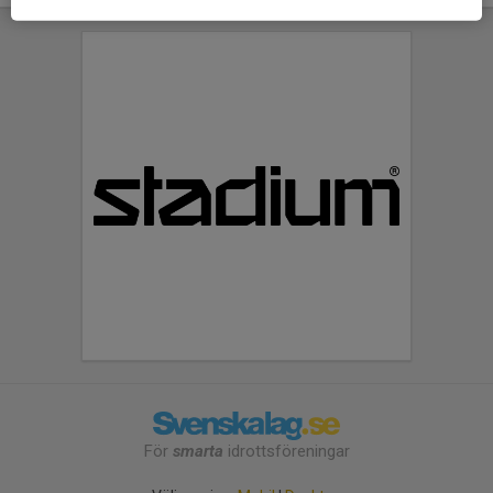
För
smarta
idrottsföreningar