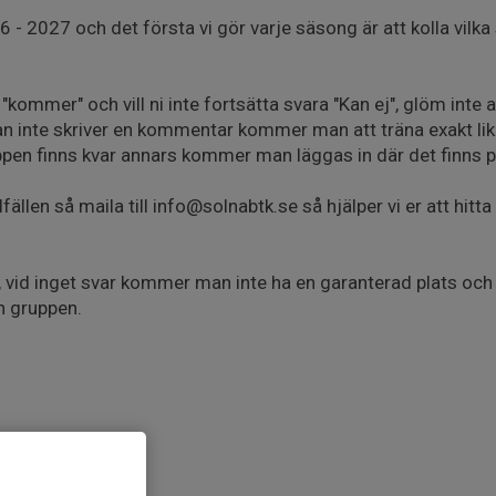
- 2027 och det första vi gör varje säsong är att kolla vilka 
a "kommer" och vill ni inte fortsätta svara "Kan ej", glöm inte 
n inte skriver en kommentar kommer man att träna exakt l
en finns kvar annars kommer man läggas in där det finns p
fällen så maila till info@solnabtk.se så hjälper vi er att hitta 
i, vid inget svar kommer man inte ha en garanterad plats oc
n gruppen.