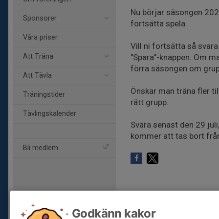
Nu börjar säsongen 2026 
Sponsorer
fortsätta spela
Våra priser
Vill ni fortsätta så svar
Att Träna
"Spara"-knappen. Om ma
förra säsongen om grupp
Att Tävla
Önskar man träna fler till
Träningstider
rätt grupp.
Tävlingskalender
Svara senast den 29 jul
kommer att tas bort frå
Bli medlem
Godkänn kakor