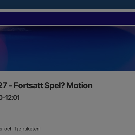
 - Fortsatt Spel? Motion
0-12:01
er och Tjejraketen!