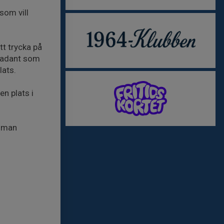
som vill
att trycka på
ikadant som
lats.
en plats i
h man