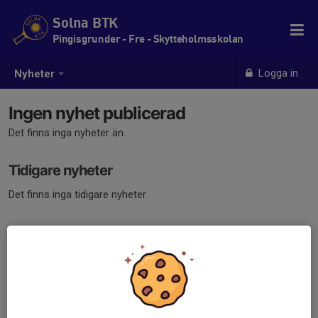
Solna BTK
Pingisgrunder - Fre - Skytteholmsskolan
Logga in
Nyheter
Ingen nyhet publicerad
Det finns inga nyheter än.
Tidigare nyheter
Det finns inga tidigare nyheter