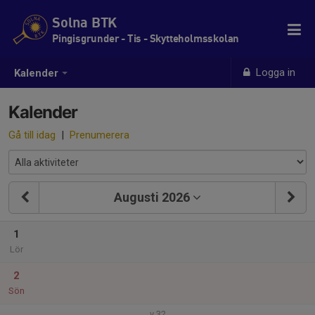
Solna BTK
Pingisgrunder - Tis - Skytteholmsskolan
Logga in
Kalender
Kalender
Gå till idag
|
Prenumerera
Augusti 2026
1
Lör
2
Sön
v.32