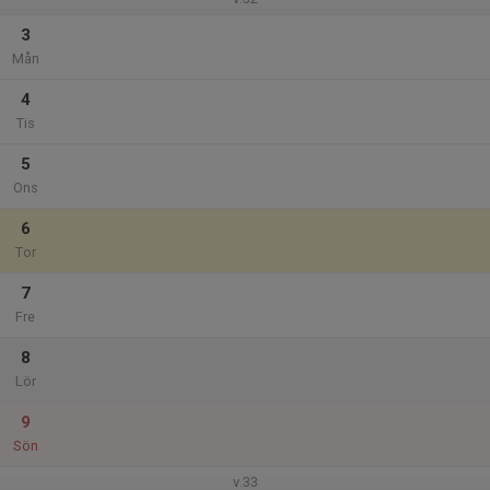
3
Mån
4
Tis
5
Ons
6
Tor
7
Fre
8
Lör
9
Sön
v.33