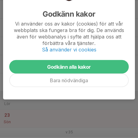
17
Godkänn kakor
Mån
Vi använder oss av kakor (cookies) för att vår
18
webbplats ska fungera bra för dig. De används
Tis
även för webbanalys i syfte att hjälpa oss att
19
förbättra våra tjänster.
Så använder vi cookies
Ons
20
Godkänn alla kakor
Tor
21
Bara nödvändiga
Fre
22
Lör
23
Sön
v.35