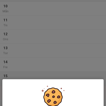
10
Mån
11
Tis
12
Ons
13
Tor
14
Fre
15
Lör
16
Sön
v.34