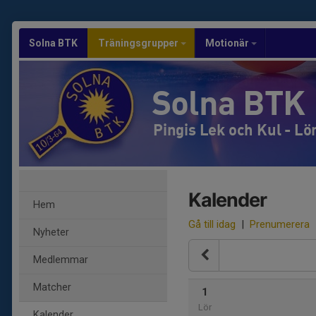
Solna BTK
Träningsgrupper
Motionär
Solna BTK
Pingis Lek och Kul - Lö
Kalender
Hem
Gå till idag
|
Prenumerera
Nyheter
Medlemmar
Matcher
1
Lör
Kalender