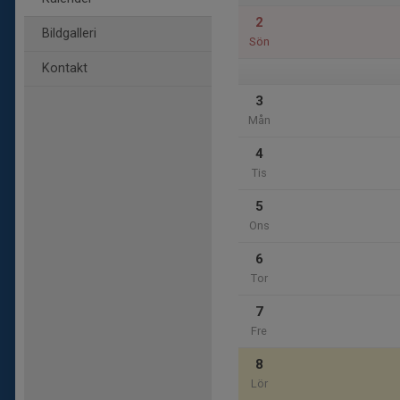
2
Bildgalleri
Sön
Kontakt
3
Mån
4
Tis
5
Ons
6
Tor
7
Fre
8
Lör