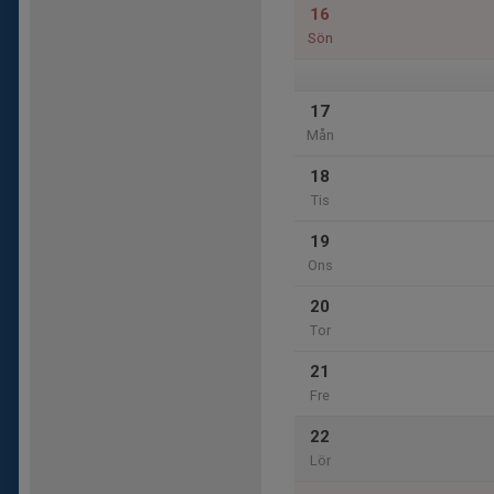
16
Sön
17
Mån
18
Tis
19
Ons
20
Tor
21
Fre
22
Lör