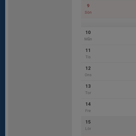
9
Sön
10
Mån
11
Tis
12
Ons
13
Tor
14
Fre
15
Lör