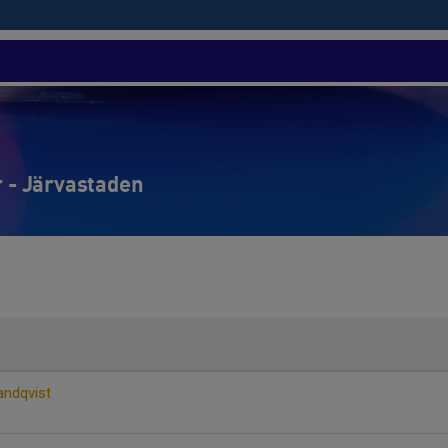
r - Järvastaden
andqvist