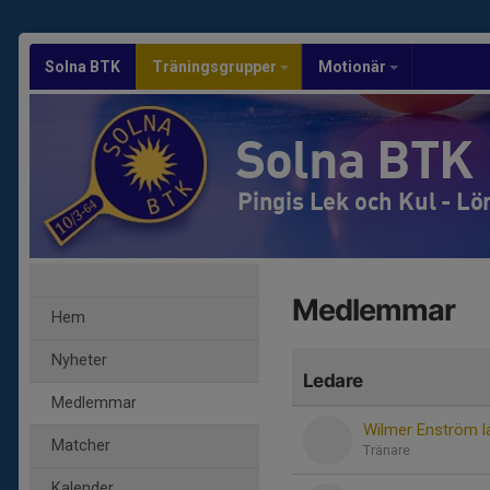
Solna BTK
Träningsgrupper
Motionär
Solna BTK
Pingis Lek och Kul - Lö
Medlemmar
Hem
Nyheter
Ledare
Medlemmar
Wilmer Enström l
Matcher
Tränare
Kalender