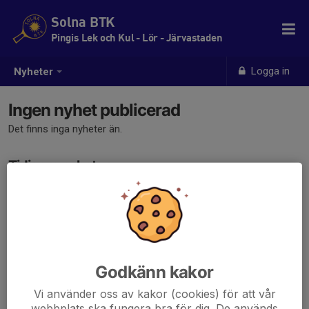
Solna BTK
Pingis Lek och Kul - Lör - Järvastaden
Logga in
Nyheter
Ingen nyhet publicerad
Det finns inga nyheter än.
Tidigare nyheter
Det finns inga tidigare nyheter
Godkänn kakor
Vi använder oss av kakor (cookies) för att vår
webbplats ska fungera bra för dig. De används