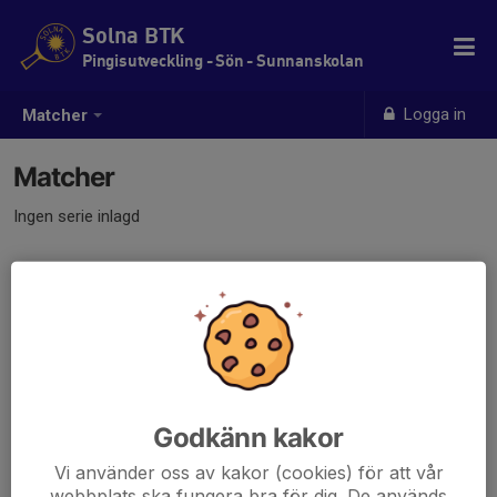
Solna BTK
Pingisutveckling - Sön - Sunnanskolan
Logga in
Matcher
Matcher
Ingen serie inlagd
Godkänn kakor
Vi använder oss av kakor (cookies) för att vår
webbplats ska fungera bra för dig. De används