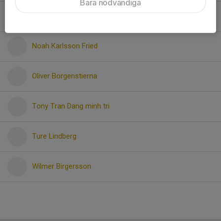
Bara nödvändiga
Malik Osman
Noah Karlsson Fried
Oliver Borgenstierna
Tony Tran Dang minh tri
Ture Lindberg
Wilmer Birgersson