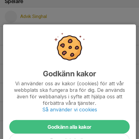
Spelare
Advik Singhal
An Bui
Ivar Sandzen
Godkänn kakor
Javier Tjahjanto
Vi använder oss av kakor (cookies) för att vår
webbplats ska fungera bra för dig. De används
Jayden Cadet
även för webbanalys i syfte att hjälpa oss att
förbättra våra tjänster.
Så använder vi cookies
Kian Nematshahi
Godkänn alla kakor
Leo Karlsson Fried