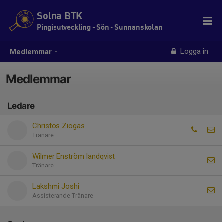
Solna BTK
Pingisutveckling - Sön - Sunnanskolan
Logga in
Medlemmar
Medlemmar
Ledare
Christos Ziogas
Tränare
Wilmer Enström landqvist
Tränare
Lakshmi Joshi
Assisterande Tränare