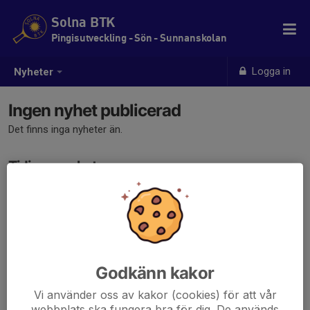
Solna BTK
Pingisutveckling - Sön - Sunnanskolan
Logga in
Nyheter
Ingen nyhet publicerad
Det finns inga nyheter än.
Tidigare nyheter
Det finns inga tidigare nyheter
Godkänn kakor
Vi använder oss av kakor (cookies) för att vår
webbplats ska fungera bra för dig. De används