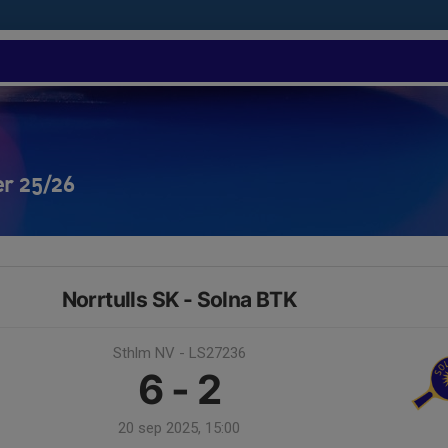
er 25/26
Norrtulls SK - Solna BTK
Sthlm NV - LS27236
6 - 2
20 sep 2025, 15:00