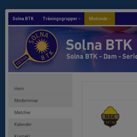
Solna BTK
Träningsgrupper
Motionär
Solna BTK
Solna BTK - Dam - Seri
Hem
Medlemmar
Matcher
Kalender
Kontakt