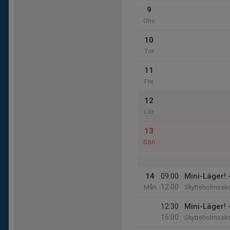
9
Ons
10
Tor
11
Fre
12
Lör
13
Sön
14
09:00
Mini-Läger!
12:00
Mån
Skytteholmssk
12:30
Mini-Läger!
16:00
Skytteholmssk