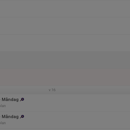
v.16
 - Måndag
olan
 - Måndag
olan