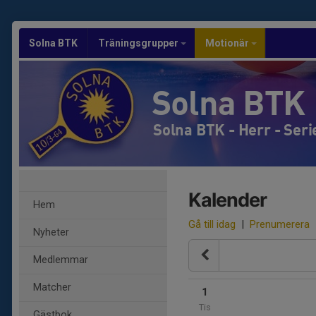
Solna BTK
Träningsgrupper
Motionär
Solna BTK
Solna BTK - Herr - Seri
Kalender
Hem
Gå till idag
|
Prenumerera
Nyheter
Medlemmar
Matcher
1
Tis
Gästbok