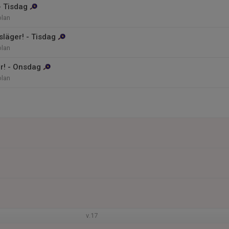
- Tisdag
olan
släger! - Tisdag
olan
r! - Onsdag
olan
v.17