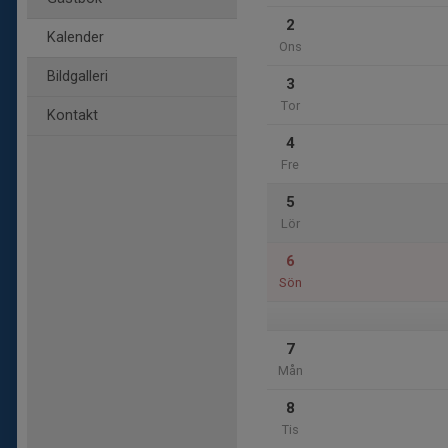
2
Kalender
Ons
Bildgalleri
3
Tor
Kontakt
4
Fre
5
Lör
6
Sön
7
Mån
8
Tis