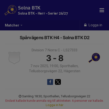
Solna BTK
Solna BTK - Herr - Serier 26/27
Logga in
Matcher
Spårvägens BTK H4 - Solna BTK D2
Division 7 Norra C - LS27333
3 - 8
7 nov 2025, 19:00, Sporthallen,
Tellusborgsvägen 22, Hägersten
Samling 18:30, Sporthallen, Tellusborgsvägen 22
Endast kallade kunde anmäla sig till aktiviteten. 6 personer var kallade.
Logga in här