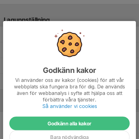
Laguppställning
Bengt K.
Gustav W.
Khodadad N.
Godkänn kakor
Vi använder oss av kakor (cookies) för att vår
Torbjörn A.
webbplats ska fungera bra för dig. De används
även för webbanalys i syfte att hjälpa oss att
förbättra våra tjänster.
Referat
Så använder vi cookies
Godkänn alla kakor
Inget referat skrivet
Bara nödvändiga