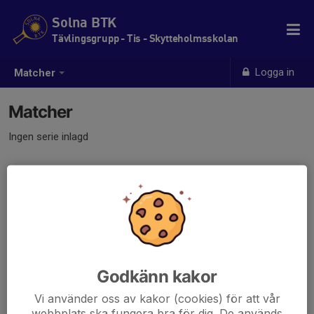
Solna BTK
Tävlingsgrupp - Tis - Skytteholmsskolan
Logga in
Matcher
Matcher
Ingen serie inlagd
Godkänn kakor
Vi använder oss av kakor (cookies) för att vår
webbplats ska fungera bra för dig. De används