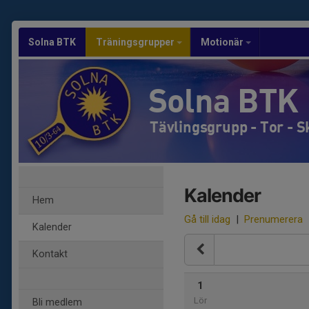
Solna BTK
Träningsgrupper
Motionär
Solna BTK
Tävlingsgrupp - Tor - 
Kalender
Hem
Gå till idag
|
Prenumerera
Kalender
Kontakt
1
Lör
Bli medlem