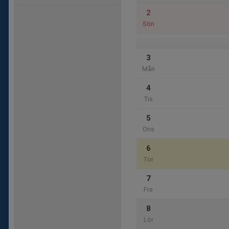
2
Sön
3
Mån
4
Tis
5
Ons
6
Tor
7
Fre
8
Lör