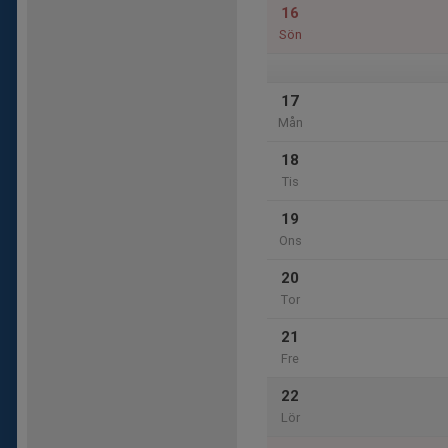
16
Sön
17
Mån
18
Tis
19
Ons
20
Tor
21
Fre
22
Lör