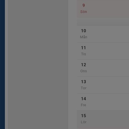
9
Sön
10
Mån
11
Tis
12
Ons
13
Tor
14
Fre
15
Lör