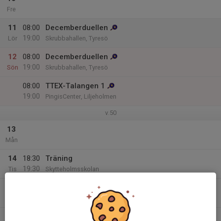
Fre
11
08:00
Decemberduellen
19:00
Lör
Skrubbahallen, Tyresö
12
08:00
Decemberduellen
19:00
Sön
Skrubbahallen, Tyresö
08:00
TTEX-Talangen 1
19:00
PingisCenter, Liljeholmen
v.50
13
Mån
14
18:30
Träning
19:30
Tis
Skytteholmsskolan
15
Ons
16