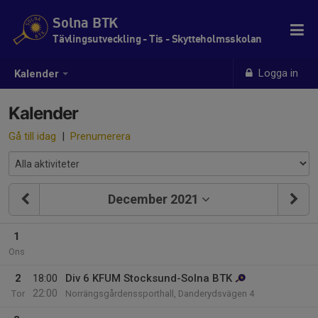
Solna BTK
Tävlingsutveckling - Tis - Skytteholmsskolan
Logga in
Kalender
Kalender
Gå till idag
|
Prenumerera
December 2021
1
Ons
2
18:00
Div 6 KFUM Stocksund-Solna BTK
22:00
Tor
Norrängsgårdenssporthall, Danderydsvägen 4