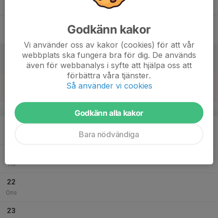
Tor
17
Godkänn kakor
Fre
Vi använder oss av kakor (cookies) för att vår
18
webbplats ska fungera bra för dig. De används
Lör
även för webbanalys i syfte att hjälpa oss att
förbättra våra tjänster.
19
Så använder vi cookies
Sön
v.51
Godkänn alla kakor
20
Bara nödvändiga
Mån
21
Tis
22
Ons
23