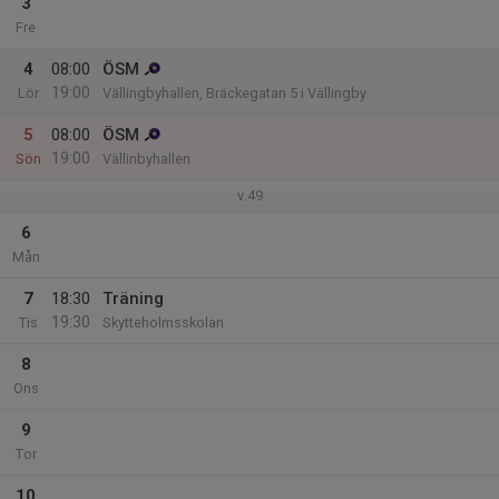
3
Fre
4
08:00
ÖSM
19:00
Lör
Vällingbyhallen, Bräckegatan 5 i Vällingby.
5
08:00
ÖSM
19:00
Sön
Vällinbyhallen
v.49
6
Mån
7
18:30
Träning
19:30
Tis
Skytteholmsskolan
8
Ons
9
Tor
10