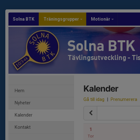
Solna BTK
Träningsgrupper
Motionär
Solna BTK
Tävlingsutveckling - T
Kalender
Hem
Gå till idag
|
Prenumerera
Nyheter
Kalender
Kontakt
1
Tor