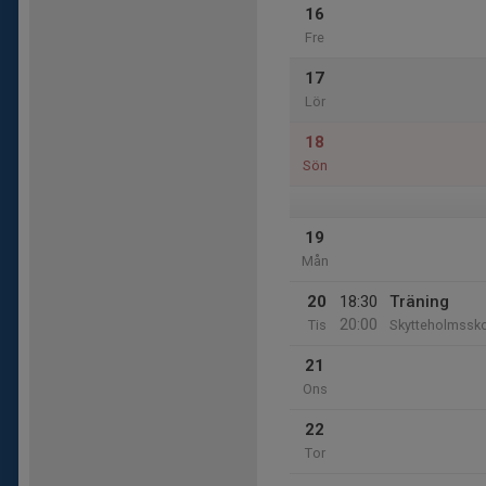
16
Fre
17
Lör
18
Sön
19
Mån
20
18:30
Träning
20:00
Tis
Skytteholmssk
21
Ons
22
Tor