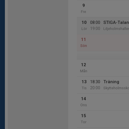
9
Fre
10
08:00
STIGA-Talan
19:00
Lör
Liljeholmshalle
11
Sön
12
Mån
13
18:30
Träning
20:00
Tis
Skytteholmssk
14
Ons
15
Tor