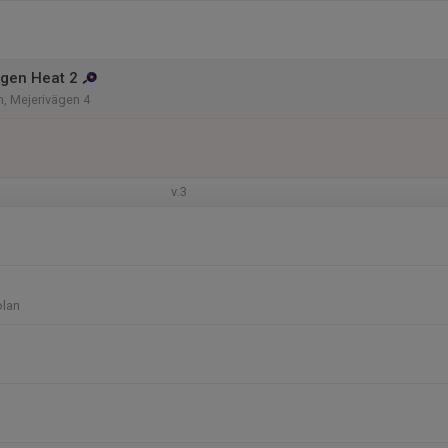
gen Heat 2
n, Mejerivägen 4
v.3
olan