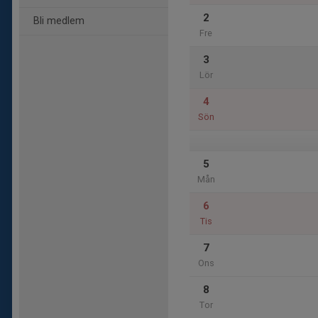
2
Bli medlem
Fre
3
Lör
4
Sön
5
Mån
6
Tis
7
Ons
8
Tor