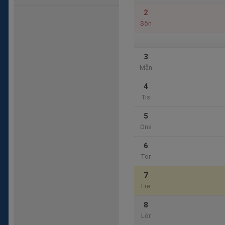
2
Sön
3
Mån
4
Tis
5
Ons
6
Tor
7
Fre
8
Lör