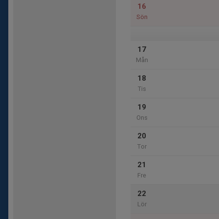
16
Sön
17
Mån
18
Tis
19
Ons
20
Tor
21
Fre
22
Lör