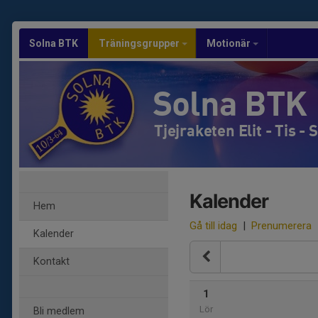
Solna BTK
Träningsgrupper
Motionär
Solna BTK
Tjejraketen Elit - Tis 
Kalender
Hem
Gå till idag
|
Prenumerera
Kalender
Kontakt
1
Lör
Bli medlem