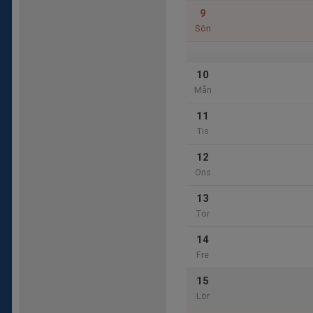
9
Sön
10
Mån
11
Tis
12
Ons
13
Tor
14
Fre
15
Lör