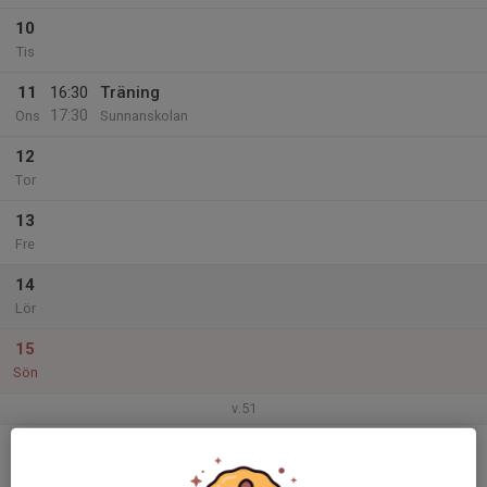
10
Tis
11
16:30
Träning
17:30
Ons
Sunnanskolan
12
Tor
13
Fre
14
Lör
15
Sön
v.51
16
Mån