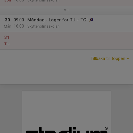
16:00
Sön
Skytteholmsskolan
v.1
30
09:00
Måndag - Läger för TU + TG!
16:00
Mån
Skytteholmsskolan
31
Tis
Tillbaka till toppen