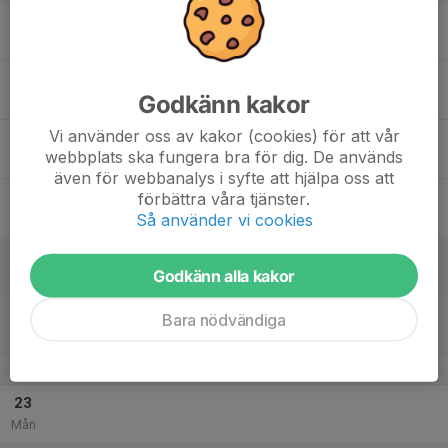
17
Tis
18
16:30
Träning
Godkänn kakor
17:30
Ons
Sunnanskolan
Vi använder oss av kakor (cookies) för att vår
19
webbplats ska fungera bra för dig. De används
Tor
även för webbanalys i syfte att hjälpa oss att
20
förbättra våra tjänster.
Så använder vi cookies
Fre
21
Godkänn alla kakor
Lör
22
Bara nödvändiga
Sön
v.52
23
Mån