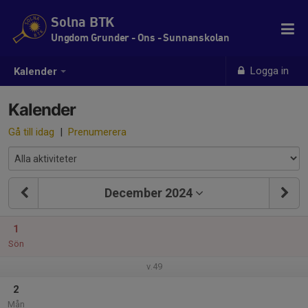
Solna BTK
Ungdom Grunder - Ons - Sunnanskolan
Logga in
Kalender
Kalender
Gå till idag
|
Prenumerera
December 2024
1
Sön
v.49
2
Mån