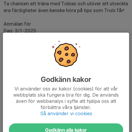
Ta chansen att träna med Tobias och utöver att utveckla
era färdigheter även kanske höra på tips som Truls får!
Anmälan för
Dag: 3/1-2025
Klockan: 10:00-15:00
Mat: Ta med er matlåda, mikro finns att värma maten.
Godkänn kakor
Kostnad:
300kr för barn och ungdomar
Vi använder oss av kakor (cookies) för att vår
450kr för seniorer
webbplats ska fungera bra för dig. De används
även för webbanalys i syfte att hjälpa oss att
förbättra våra tjänster.
När anmälan är stängd så kan inte avanmäla sig och
Så använder vi cookies
man får betala för lägerkostnaden.
Godkänn alla kakor