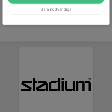
Antal platser: 20 st (Minst 12 st för att lägret ska bli av)
Bara nödvändiga