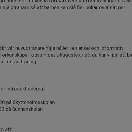
runder! För att kunna fortsätta erbjuda bra träningar till all
r hjälptränare så att barnen kan slå fler bollar över nät per
n där vår huvudtränare Yijie håller i en enkel och informativ
förkunskaper krävs – det viktigaste är att du har viljan att b
a i deras träning.
för introduktionerna:
:30 på Skytteholmsskolan
:00 på Sunnanskolan
m att: