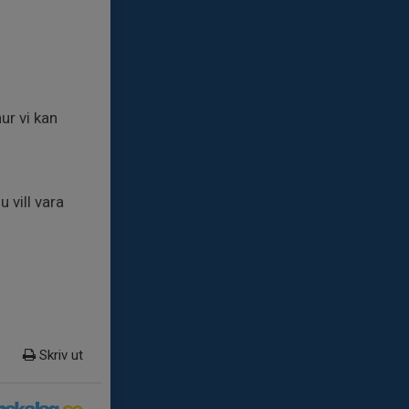
ur vi kan
 vill vara
Skriv ut