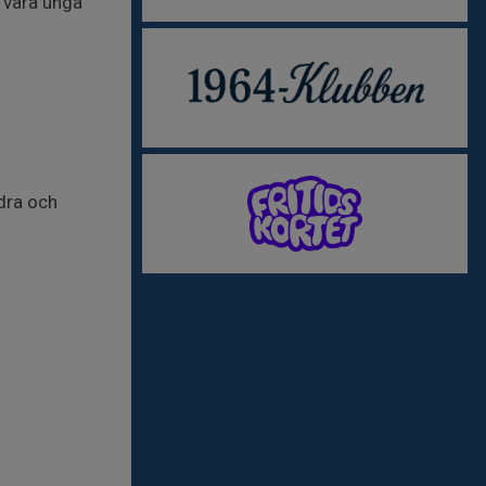
a våra unga
idra och