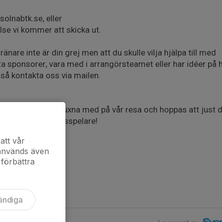
solnabtk.se, eller
else vi kommer att skicka ut.
ränare inte är din grej men att du skulle vilja hjälpa till med
eta sponsorer, vara med i arrangörsteamet eller har idéer på h
så kontakta oss via mailen.
fler engagerade vuxna med på vår resa och hoppas att just du
ör våra unga pingisspelare!
att vår
 används även
 förbättra
ändiga