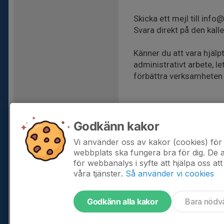
Skicka ett mejl till info@
Svara direkt på den kall
Känner du att vara hjälpt
administrativt arbete, l
förbättra verksamheten 
Vi ser fram emot att få 
med och göra skillnad f
Godkänn kakor
Vi använder oss av kakor (cookies) för 
webbplats ska fungera bra för dig. De
för webbanalys i syfte att hjälpa oss att
våra tjänster.
Så använder vi cookies
Godkänn alla kakor
Bara nödv