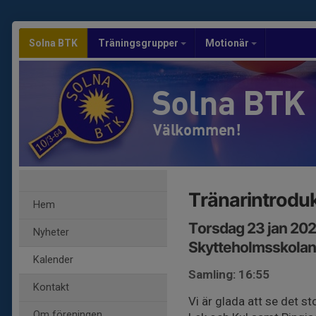
Solna BTK
Träningsgrupper
Motionär
Solna BTK
Välkommen!
Tränarintrodu
Hem
Torsdag 23 jan 202
Nyheter
Skytteholmsskolan
Kalender
Samling: 16:55
Kontakt
Vi är glada att se det s
Om föreningen