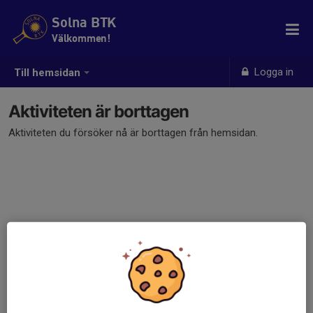
Solna BTK
Välkommen!
Logga in
Till hemsidan
Aktiviteten är borttagen
Aktiviteten du försöker nå är borttagen från hemsidan.