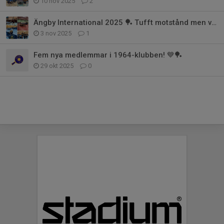
10 nov 2025
2
Ängby International 2025 🏓 Tufft motstånd men värdefull erfarenhet
3 nov 2025
1
Fem nya medlemmar i 1964-klubben! 💙🏓
29 okt 2025
0