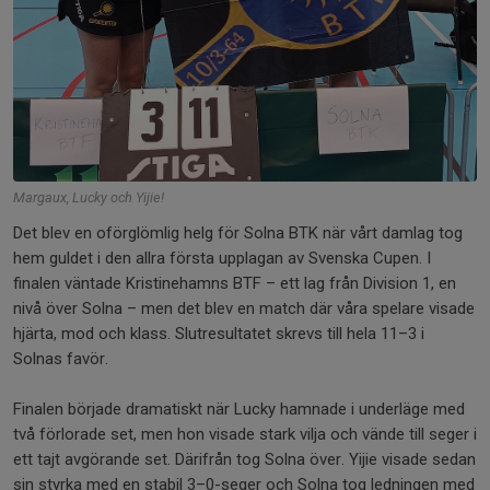
Margaux, Lucky och Yijie!
Det blev en oförglömlig helg för Solna BTK när vårt damlag tog
hem guldet i den allra första upplagan av Svenska Cupen. I
finalen väntade Kristinehamns BTF – ett lag från Division 1, en
nivå över Solna – men det blev en match där våra spelare visade
hjärta, mod och klass. Slutresultatet skrevs till hela 11–3 i
Solnas favör.
Finalen började dramatiskt när Lucky hamnade i underläge med
två förlorade set, men hon visade stark vilja och vände till seger i
ett tajt avgörande set. Därifrån tog Solna över. Yijie visade sedan
sin styrka med en stabil 3–0-seger och Solna tog ledningen med