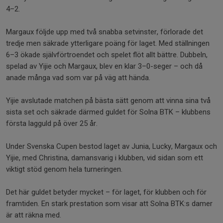
4–2.
Margaux följde upp med två snabba setvinster, förlorade det
tredje men säkrade ytterligare poäng för laget. Med ställningen
6–3 ökade självförtroendet och spelet flöt allt bättre. Dubbeln,
spelad av Yijie och Margaux, blev en klar 3–0-seger – och då
anade många vad som var på väg att hända.
Yijie avslutade matchen på bästa sätt genom att vinna sina två
sista set och säkrade därmed guldet för Solna BTK – klubbens
första lagguld på över 25 år.
Under Svenska Cupen bestod laget av Junia, Lucky, Margaux och
Yijie, med Christina, damansvarig i klubben, vid sidan som ett
viktigt stöd genom hela turneringen.
Det här guldet betyder mycket – för laget, för klubben och för
framtiden. En stark prestation som visar att Solna BTK:s damer
är att räkna med.