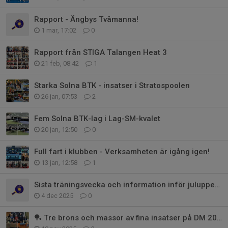
Rapport - Ängbys Tvåmanna!
1 mar, 17:02
0
Rapport från STIGA Talangen Heat 3
21 feb, 08:42
1
Starka Solna BTK - insatser i Stratospoolen
26 jan, 07:53
2
Fem Solna BTK-lag i Lag-SM-kvalet
20 jan, 12:50
0
Full fart i klubben - Verksamheten är igång igen!
13 jan, 12:58
1
Sista träningsvecka och information inför juluppehållet
4 dec 2025
0
🏓 Tre brons och massor av fina insatser på DM 2025 för Solna BTK!