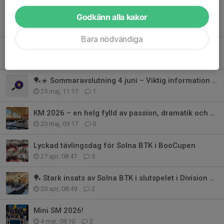
Godkänn alla kakor
Tidigare nyheter
Bara nödvändiga
Säsongskrönika 2025/2026
3 jul, 15:56
6
🏓☀️ Sommaravslutning 4 juni – Viktig information inför sommaren!
25 maj, 11:17
1
KM 2026 – en helg fylld av passion, dramatik och över 800 matcher
20 maj, 09:17
0
Lyckad tävlingsdag för Solna BTK i BooCupen
27 apr, 08:47
5
🏓 Stark insats av Solna BTK i slutspelet i Division 3 Damer
20 apr, 08:49
2
Mini SM 2026!
4 mar, 08:10
2