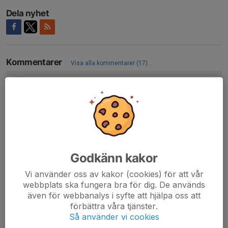
Dela nyhet
Kommentarer
Visa alla kommentarer (17)...
Lucas Magnusson
17 jun 2025
Grattis Tjejer 👍🏓
Caj Abrahamsson
17 jun 2025
Starkt jobbat bästa tjejer🏆🎉💪
Megan Osler
22 jun 2025
Godkänn kakor
Wow 🤩!!!
Vi använder oss av kakor (cookies) för att vår
Parre
27 jun 2025
webbplats ska fungera bra för dig. De används
Super Coolt
även för webbanalys i syfte att hjälpa oss att
förbättra våra tjänster.
Så använder vi cookies