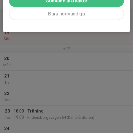
Godkänn alla kakor
Fre
Bara nödvändiga
18
Lör
19
Sön
v.17
20
Mån
21
Tis
22
Ons
23
18:00
Träning
19:00
Tor
Fridensborgsvägen 64 (Den blå dörren)
24