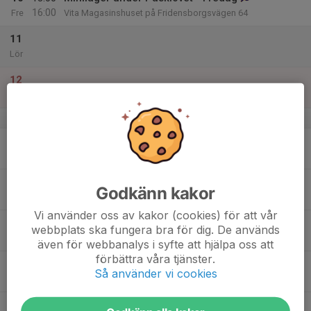
16:00
Fre
Vita Magasinshuset på Fridensborgsvägen 64
11
Lör
12
Sön
v.16
13
Mån
14
Godkänn kakor
Tis
Vi använder oss av kakor (cookies) för att vår
15
webbplats ska fungera bra för dig. De används
Ons
även för webbanalys i syfte att hjälpa oss att
förbättra våra tjänster.
16
18:00
Träning
Så använder vi cookies
19:00
Tor
Fridensborgsvägen 64 (Den blå dörren)
17