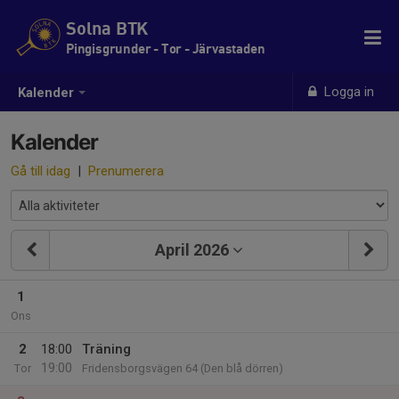
Solna BTK
Pingisgrunder - Tor - Järvastaden
Logga in
Kalender
Kalender
Gå till idag
|
Prenumerera
April 2026
1
Ons
2
18:00
Träning
19:00
Tor
Fridensborgsvägen 64 (Den blå dörren)