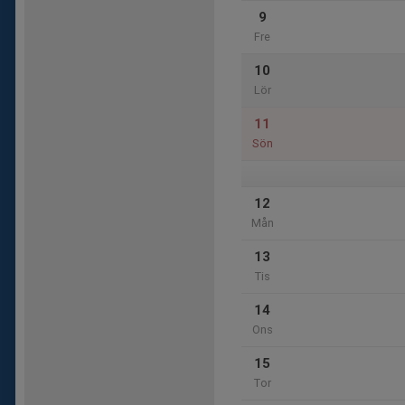
9
Fre
10
Lör
11
Sön
12
Mån
13
Tis
14
Ons
15
Tor