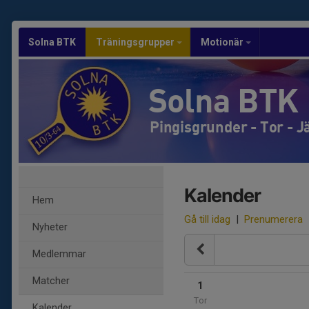
Solna BTK
Träningsgrupper
Motionär
Solna BTK
Pingisgrunder - Tor - 
Kalender
Hem
Gå till idag
|
Prenumerera
Nyheter
Medlemmar
Matcher
1
Tor
Kalender