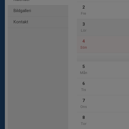
2
Bildgalleri
Fre
Kontakt
3
Lör
4
Sön
5
Mån
6
Tis
7
Ons
8
Tor