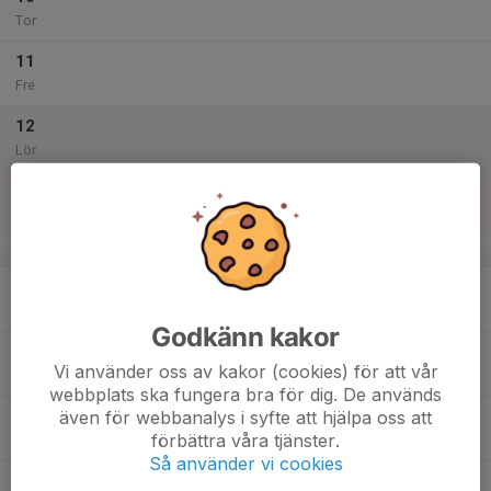
Tor
11
Fre
12
Lör
13
Sön
v.51
14
Mån
Godkänn kakor
15
Vi använder oss av kakor (cookies) för att vår
Tis
webbplats ska fungera bra för dig. De används
även för webbanalys i syfte att hjälpa oss att
16
förbättra våra tjänster.
Ons
Så använder vi cookies
17