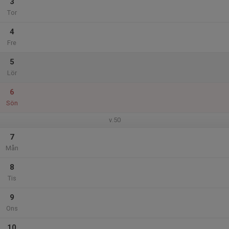
3
Tor
4
Fre
5
Lör
6
Sön
v.50
7
Mån
8
Tis
9
Ons
10