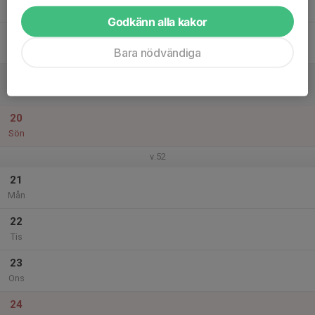
Tor
Godkänn alla kakor
18
Fre
Bara nödvändiga
19
Lör
20
Sön
v.52
21
Mån
22
Tis
23
Ons
24