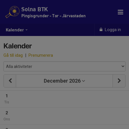
Solna BTK
Pingisgrunder - Tor - Järvastaden
Logga in
Kalender
Kalender
Gå till idag
|
Prenumerera
December 2026
1
Tis
2
Ons