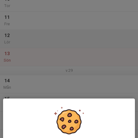
Tor
11
Fre
12
Lör
13
Sön
v.29
14
Mån
15
Tis
16
Ons
17