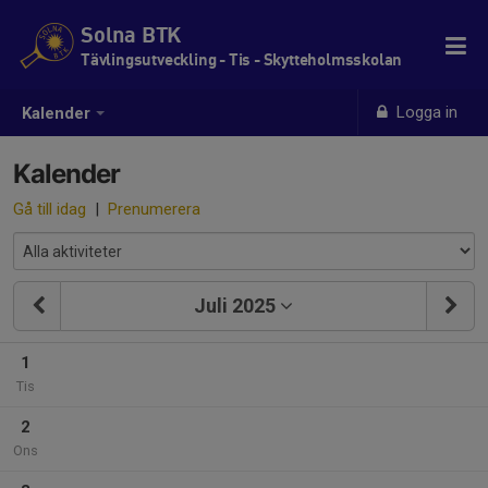
Solna BTK
Tävlingsutveckling - Tis - Skytteholmsskolan
Logga in
Kalender
Kalender
Gå till idag
|
Prenumerera
Juli 2025
1
Tis
2
Ons