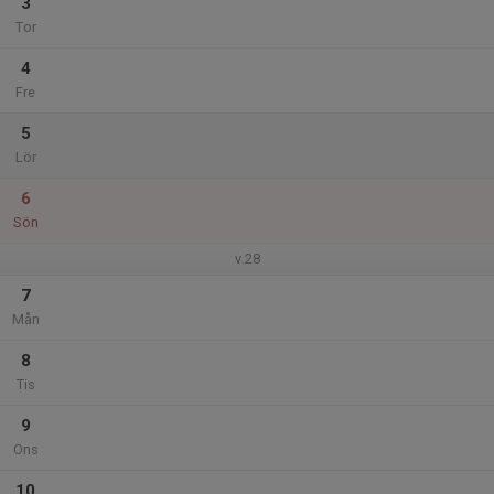
3
Tor
4
Fre
5
Lör
6
Sön
v.28
7
Mån
8
Tis
9
Ons
10