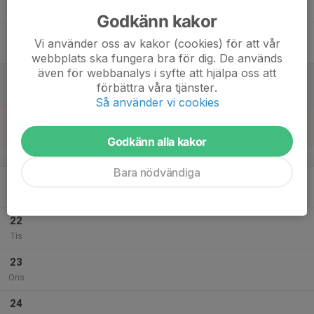
Tor
Godkänn kakor
18
Vi använder oss av kakor (cookies) för att vår
Fre
webbplats ska fungera bra för dig. De används
även för webbanalys i syfte att hjälpa oss att
19
förbättra våra tjänster.
Lör
Så använder vi cookies
20
Sön
Godkänn alla kakor
v.30
Bara nödvändiga
21
Mån
22
Tis
23
Ons
24