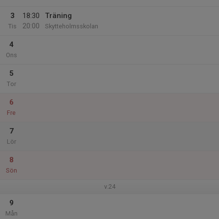
3
18:30
Träning
20:00
Tis
Skytteholmsskolan
4
Ons
5
Tor
6
Fre
7
Lör
8
Sön
v.24
9
Mån