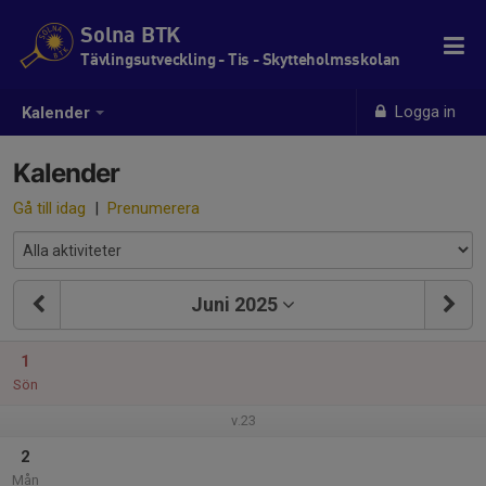
Solna BTK
Tävlingsutveckling - Tis - Skytteholmsskolan
Logga in
Kalender
Kalender
Gå till idag
|
Prenumerera
Juni 2025
1
Sön
v.23
2
Mån