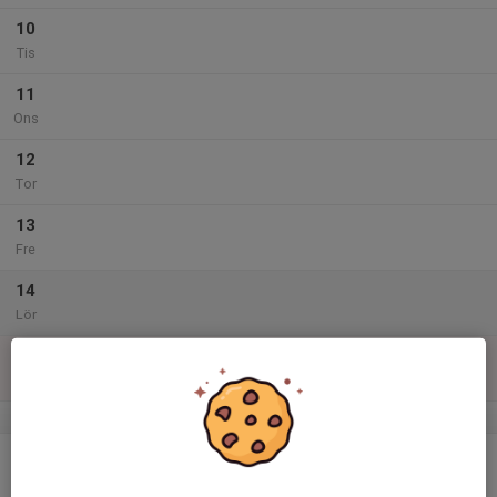
10
Tis
11
Ons
12
Tor
13
Fre
14
Lör
15
Sön
v.25
16
09:00
Minisommarläger!
16:00
Mån
Skytteholmsskolan