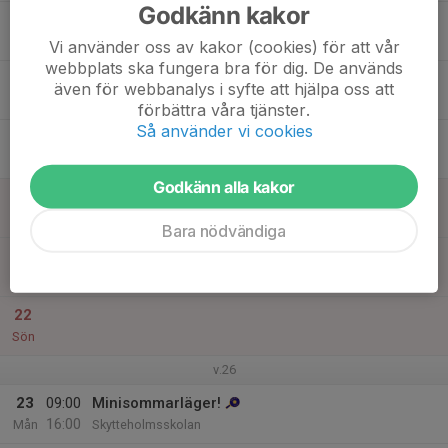
Godkänn kakor
17
09:00
Minisommarläger!
16:00
Tis
Skytteholmsskolan
Vi använder oss av kakor (cookies) för att vår
webbplats ska fungera bra för dig. De används
18
09:00
Sommartävlingsläger!
även för webbanalys i syfte att hjälpa oss att
17:00
Ons
Skytteholmsskolan
förbättra våra tjänster.
Så använder vi cookies
19
09:00
Sommartävlingsläger!
17:00
Tor
Skytteholmsskolan
Godkänn alla kakor
20
Fre
Bara nödvändiga
21
Lör
22
Sön
v.26
23
09:00
Minisommarläger!
16:00
Mån
Skytteholmsskolan