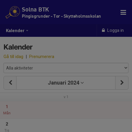
Solna BTK
Pingisgrunder - Tor - Skytteholmsskolan
Logga in
Kalender
Kalender
Gå till idag
|
Prenumerera
Januari 2024
v.1
1
Mån
2
Tis