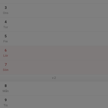
3
Ons
4
Tor
5
Fre
6
Lör
7
Sön
v.2
8
Mån
9
Tis