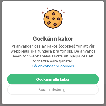
16
17:30
Privatträning/Bolllåda
18:30
Tis
Skytteholmsskolan
18:30
Privatträning/Bolllåda
19:30
Skytteholmsskolan
17
Godkänn kakor
Ons
Vi använder oss av kakor (cookies) för att vår
18
17:30
Träning
webbplats ska fungera bra för dig. De används
18:30
Tor
Skytteholmsskolan
även för webbanalys i syfte att hjälpa oss att
19
16:30
Privatträning/Bolllåda
förbättra våra tjänster.
17:30
Så använder vi cookies
Fre
Skytteholmsskolan
17:30
Privatträning/Bolllåda
Godkänn alla kakor
18:30
Skytteholmsskolan
20
Bara nödvändiga
Lör
21