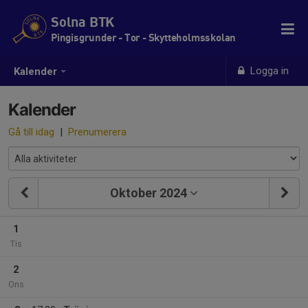
Solna BTK
Pingisgrunder - Tor - Skytteholmsskolan
Logga in
Kalender
Kalender
Gå till idag
|
Prenumerera
Oktober 2024
1
Tis
2
Ons