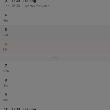
3
17:30
Träning
18:30
Tor
Skytteholmsskolan
4
Fre
5
Lör
6
Sön
v.41
7
Mån
8
Tis
9
Ons
10
17:30
Träning