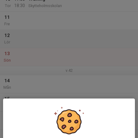
18:30
Tor
Skytteholmsskolan
11
Fre
12
Lör
13
Sön
v.42
14
Mån
15
Tis
16
Ons
17
17:30
Träning