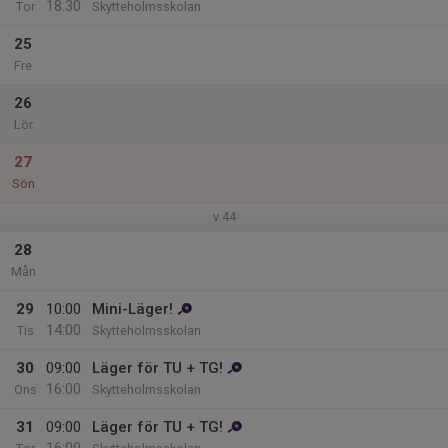
18:30
Tor
Skytteholmsskolan
25
Fre
26
Lör
27
Sön
v.44
28
Mån
29
10:00
Mini-Läger!
14:00
Tis
Skytteholmsskolan
30
09:00
Läger för TU + TG!
16:00
Ons
Skytteholmsskolan
31
09:00
Läger för TU + TG!