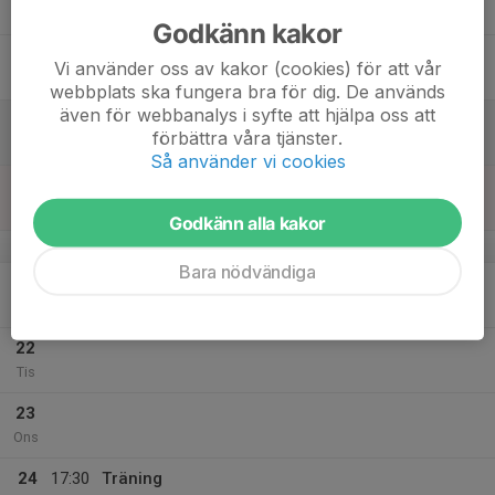
18:30
Tor
Skytteholmsskolan
Godkänn kakor
18
Vi använder oss av kakor (cookies) för att vår
Fre
webbplats ska fungera bra för dig. De används
även för webbanalys i syfte att hjälpa oss att
19
förbättra våra tjänster.
Lör
Så använder vi cookies
20
Sön
Godkänn alla kakor
v.43
Bara nödvändiga
21
Mån
22
Tis
23
Ons
24
17:30
Träning