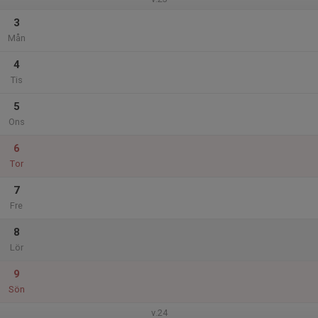
3
Mån
4
Tis
5
Ons
6
Tor
7
Fre
8
Lör
9
Sön
v.24