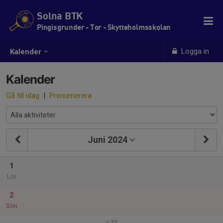
Solna BTK
Pingisgrunder - Tor - Skytteholmsskolan
Logga in
Kalender
Kalender
Gå till idag
|
Prenumerera
Juni 2024
1
Lör
2
Sön
v.23