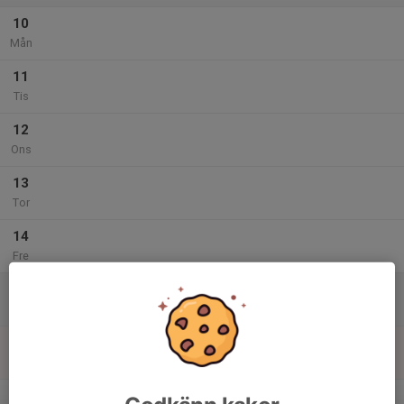
10
Mån
11
Tis
12
Ons
13
Tor
14
Fre
15
Lör
16
Sön
v.25