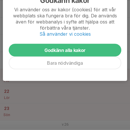
Godkänn kakor
17
Vi använder oss av kakor (cookies) för att vår
Mån
webbplats ska fungera bra för dig. De används
även för webbanalys i syfte att hjälpa oss att
18
förbättra våra tjänster.
Tis
Så använder vi cookies
19
Ons
Godkänn alla kakor
20
Bara nödvändiga
Tor
21
Fre
22
Lör
23
Sön
v.26