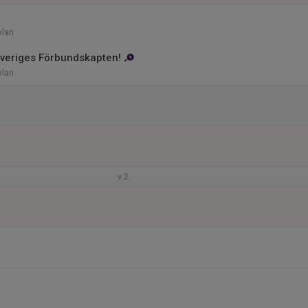
olan
veriges Förbundskapten!
olan
v.2