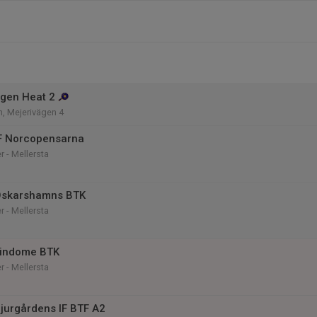
gen Heat 2
n, Mejerivägen 4
F Norcopensarna
r - Mellersta
Oskarshamns BTK
r - Mellersta
Lindome BTK
r - Mellersta
jurgårdens IF BTF A2