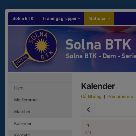
Solna BTK
Träningsgrupper
Motionär
Solna BTK
Solna BTK - Dam - Seri
Kalender
Hem
Gå till idag
|
Prenumerera
Medlemmar
Matcher
Kalender
1
Ons
Kontakt