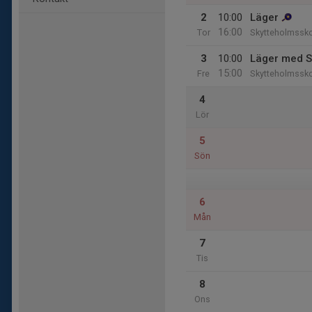
2
10:00
Läger
16:00
Tor
Skytteholmssk
3
10:00
Läger med S
15:00
Fre
Skytteholmssk
4
Lör
5
Sön
6
Mån
7
Tis
8
Ons