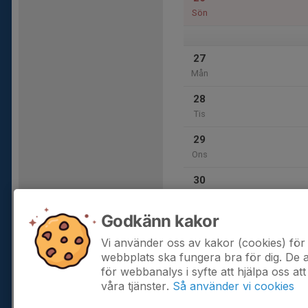
Sön
27
Mån
28
Tis
29
Ons
30
Tor
Godkänn kakor
31
Fre
Vi använder oss av kakor (cookies) för 
webbplats ska fungera bra för dig. De
för webbanalys i syfte att hjälpa oss att
våra tjänster.
Så använder vi cookies