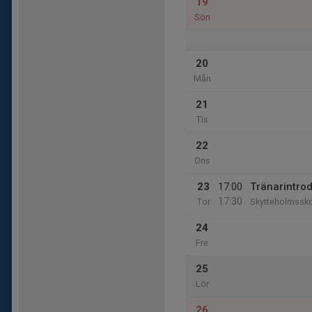
19
Sön
20
Mån
21
Tis
22
Ons
23
17:00
Tränarintro
17:30
Tor
Skytteholmssk
24
Fre
25
Lör
26