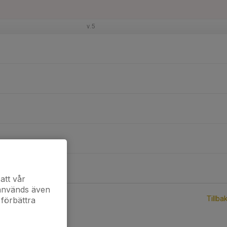
v.5
att vår
 används även
Tillba
 förbättra