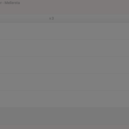
r - Mellersta
v.3