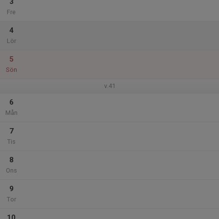
3
Fre
4
Lör
5
Sön
v.41
6
Mån
7
Tis
8
Ons
9
Tor
10