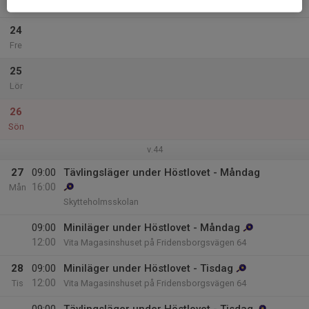
Tor
24
Fre
25
Lör
26
Sön
v.44
27
09:00
Tävlingsläger under Höstlovet - Måndag
16:00
Mån
Skytteholmsskolan
09:00
Miniläger under Höstlovet - Måndag
12:00
Vita Magasinshuset på Fridensborgsvägen 64
28
09:00
Miniläger under Höstlovet - Tisdag
12:00
Tis
Vita Magasinshuset på Fridensborgsvägen 64