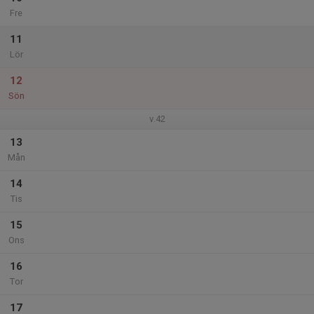
Fre
11
Lör
12
Sön
v.42
13
Mån
14
Tis
15
Ons
16
Tor
17