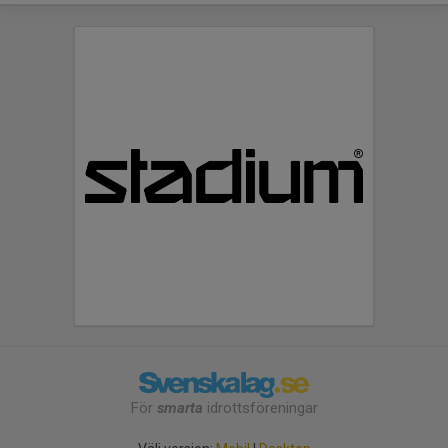
För
smarta
idrottsföreningar