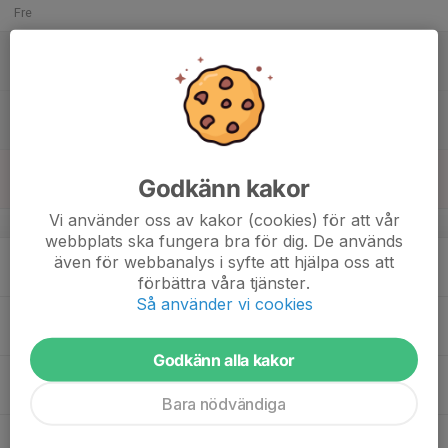
Fre
18
11:00
Match mot IFK Österåkers BTK
13:00
Lör
Östra - LS27154
15:00
Match mot Stratos Enköpings BTK: A1
17:00
Östra - LS27154
19
Godkänn kakor
Sön
Vi använder oss av kakor (cookies) för att vår
v.43
webbplats ska fungera bra för dig. De används
20
även för webbanalys i syfte att hjälpa oss att
Mån
förbättra våra tjänster.
Så använder vi cookies
21
Tis
Godkänn alla kakor
22
Ons
Bara nödvändiga
23