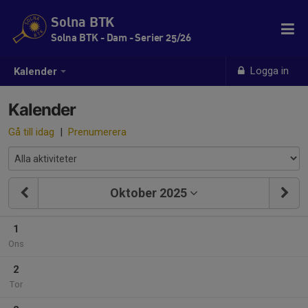
Solna BTK
Solna BTK - Dam - Serier 25/26
Logga in
Kalender
Kalender
Gå till idag
|
Prenumerera
Oktober 2025
1
Ons
2
Tor