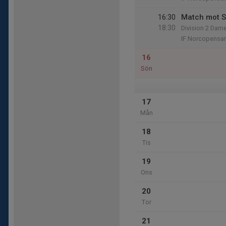
16:30
Match mot 
18:30
Division 2 Dame
IF Norcopensa
16
Sön
17
Mån
18
Tis
19
Ons
20
Tor
21