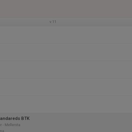
v.11
Sandareds BTK
r - Mellersta
rna