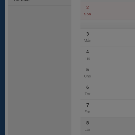
2
Sön
3
Mån
4
Tis
5
Ons
6
Tor
7
Fre
8
Lör