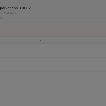
Spårvägens BTK D2
r - Mellersta
rna
v.12