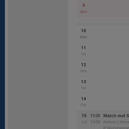
9
Sön
10
Mån
11
Tis
12
Ons
13
Tor
14
Fre
15
13:00
Match mot 
15:00
Lör
Division 2 Dame
IF Norcopensa