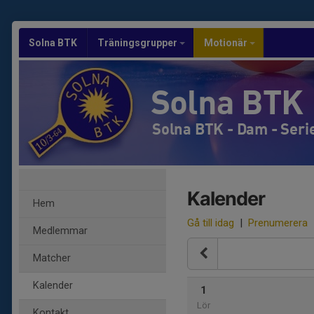
Solna BTK
Träningsgrupper
Motionär
Solna BTK
Solna BTK - Dam - Seri
Kalender
Hem
Gå till idag
|
Prenumerera
Medlemmar
Matcher
Kalender
1
Lör
Kontakt