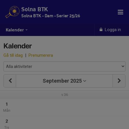
Solna BTK
Solna BTK - Dam - Serier 25/26
Logga in
Kalender
Kalender
Gå till idag
|
Prenumerera
September 2025
v.36
1
Mån
2
Tis