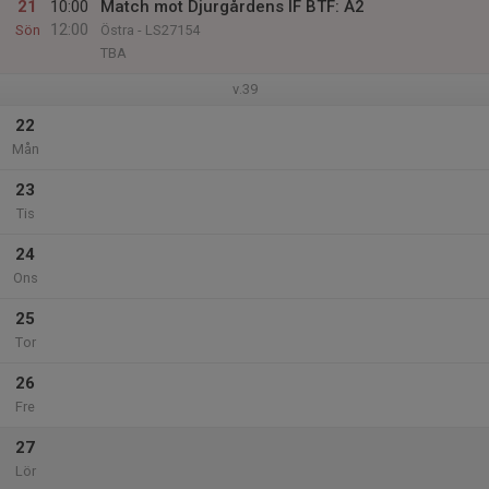
21
10:00
Match mot Djurgårdens IF BTF: A2
12:00
Sön
Östra - LS27154
TBA
v.39
22
Mån
23
Tis
24
Ons
25
Tor
26
Fre
27
Lör