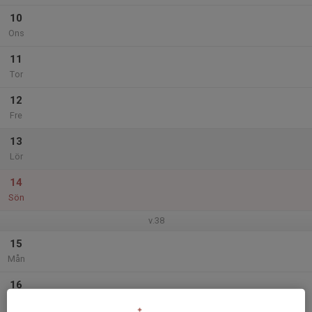
10
Ons
11
Tor
12
Fre
13
Lör
14
Sön
v.38
15
Mån
16
Tis