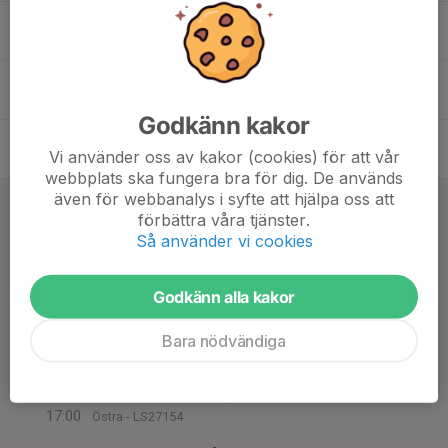
17
18:00
Årsmöte 2025
19:30
Ons
Solnahallens konferensrum
18
Tor
Godkänn kakor
19
Vi använder oss av kakor (cookies) för att vår
Fre
webbplats ska fungera bra för dig. De används
20
11:00
Match mot Spårvägens BTK: C1
även för webbanalys i syfte att hjälpa oss att
13:00
förbättra våra tjänster.
Lör
Östra - LS27154
Så använder vi cookies
TBA
11:00
Match mot Djurgårdens IF BTF: B
Godkänn alla kakor
13:00
Sthlm NV - LS27236
15:00
Match mot Norrtulls SK
Bara nödvändiga
17:00
Sthlm NV - LS27236
15:00
Match mot IFK Täby BTK: B
17:00
Östra - LS27154