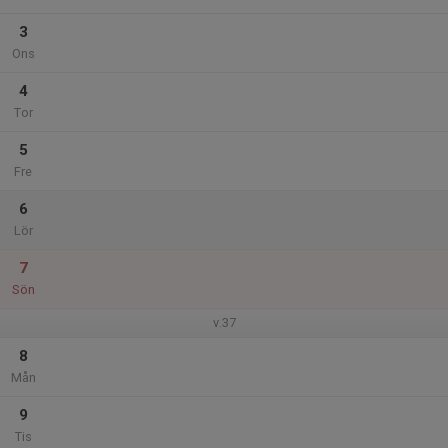
3
Ons
4
Tor
5
Fre
6
Lör
7
Sön
v.37
8
Mån
9
Tis