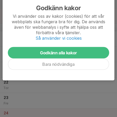
Lör
Godkänn kakor
18
Vi använder oss av kakor (cookies) för att vår
Sön
webbplats ska fungera bra för dig. De används
även för webbanalys i syfte att hjälpa oss att
v.51
förbättra våra tjänster.
19
Så använder vi cookies
Mån
20
18:30
Träning
Godkänn alla kakor
19:45
Tis
Skytteholmsskolan
Bara nödvändiga
21
Ons
22
Tor
23
Fre
24