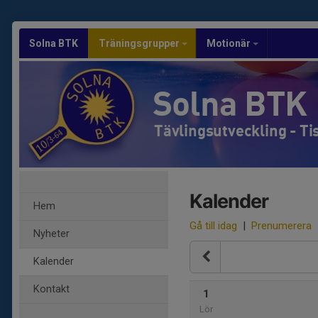
Solna BTK
Träningsgrupper
Motionär
Solna BTK
Tävlingsutveckling - T
Kalender
Hem
Gå till idag
|
Prenumerera
Nyheter
Kalender
Kontakt
1
Lör