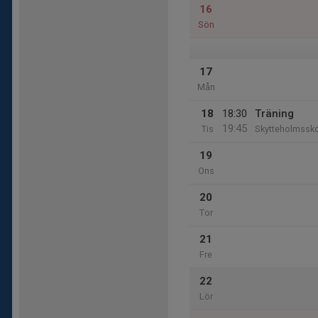
16
Sön
17
Mån
18
18:30
Träning
19:45
Tis
Skytteholmssk
19
Ons
20
Tor
21
Fre
22
Lör