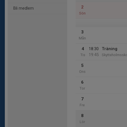
2
Bli medlem
Sön
3
Mån
4
18:30
Träning
19:45
Tis
Skytteholmssk
5
Ons
6
Tor
7
Fre
8
Lör