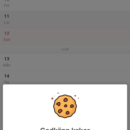
Fre
11
Lör
12
Sön
v.24
13
Mån
14
Tis
15
Ons
16
Tor
17