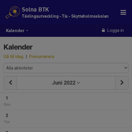
Solna BTK
Tävlingsutveckling - Tis - Skytteholmsskolan
Logga in
Kalender
Kalender
Gå till idag
|
Prenumerera
Juni 2022
1
Ons
2
Tor