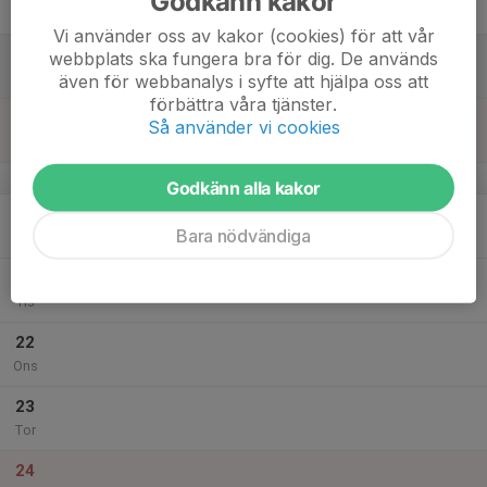
Godkänn kakor
Fre
Vi använder oss av kakor (cookies) för att vår
18
webbplats ska fungera bra för dig. De används
Lör
även för webbanalys i syfte att hjälpa oss att
förbättra våra tjänster.
19
Så använder vi cookies
Sön
v.25
Godkänn alla kakor
20
Bara nödvändiga
Mån
21
Tis
22
Ons
23
Tor
24