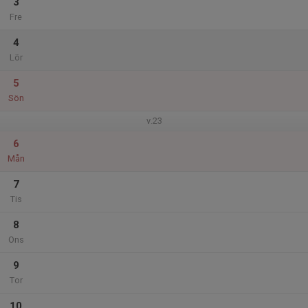
3
Fre
4
Lör
5
Sön
v.23
6
Mån
7
Tis
8
Ons
9
Tor
10