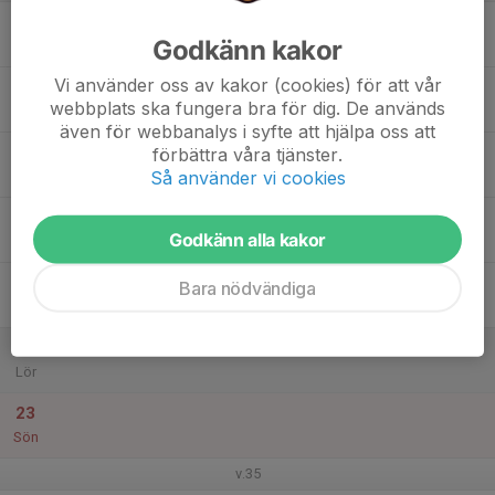
17
Godkänn kakor
Mån
Vi använder oss av kakor (cookies) för att vår
18
webbplats ska fungera bra för dig. De används
Tis
även för webbanalys i syfte att hjälpa oss att
19
förbättra våra tjänster.
Så använder vi cookies
Ons
20
Godkänn alla kakor
Tor
21
Bara nödvändiga
Fre
22
Lör
23
Sön
v.35