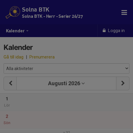
Solna BTK
Solna BTK - Herr - Serier 26/27
Logga in
Kalender
Kalender
Gå till idag
|
Prenumerera
Augusti 2026
1
Lör
2
Sön
v.32