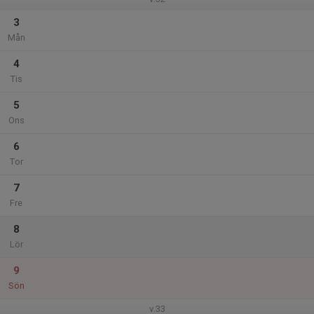
3
Mån
4
Tis
5
Ons
6
Tor
7
Fre
8
Lör
9
Sön
v.33