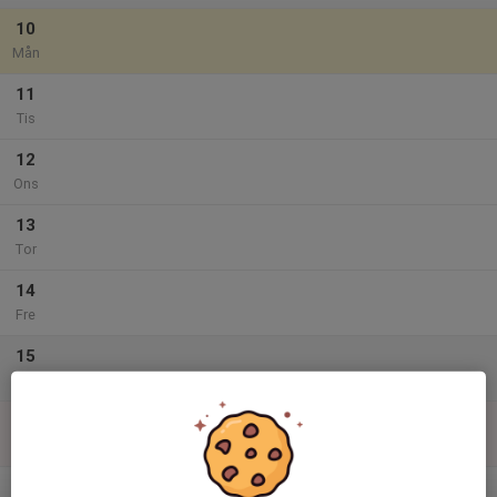
10
Mån
11
Tis
12
Ons
13
Tor
14
Fre
15
Lör
16
Sön
v.34