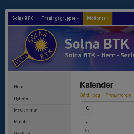
Solna BTK
Träningsgrupper
Motionär
Solna BTK
Solna BTK - Herr - Seri
Kalender
Hem
Gå till idag
|
Prenumerera
Nyheter
Medlemmar
Matcher
1
Tis
Gästbok