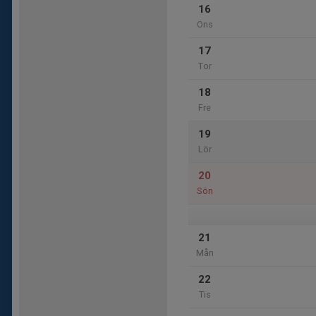
16
Ons
17
Tor
18
Fre
19
Lör
20
Sön
21
Mån
22
Tis