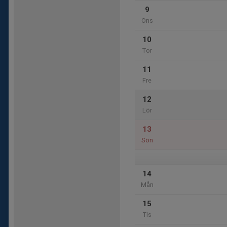
9
Ons
10
Tor
11
Fre
12
Lör
13
Sön
14
Mån
15
Tis