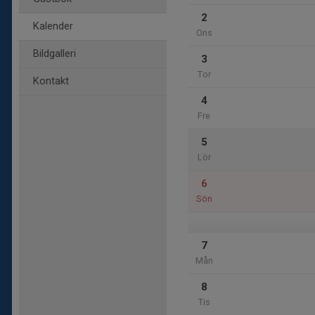
2
Kalender
Ons
Bildgalleri
3
Tor
Kontakt
4
Fre
5
Lör
6
Sön
7
Mån
8
Tis