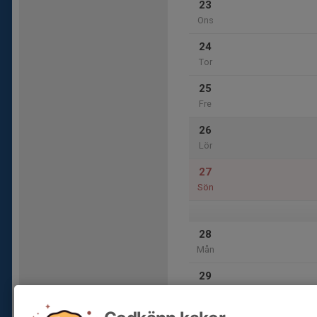
23
Ons
24
Tor
25
Fre
26
Lör
27
Sön
28
Mån
29
Tis