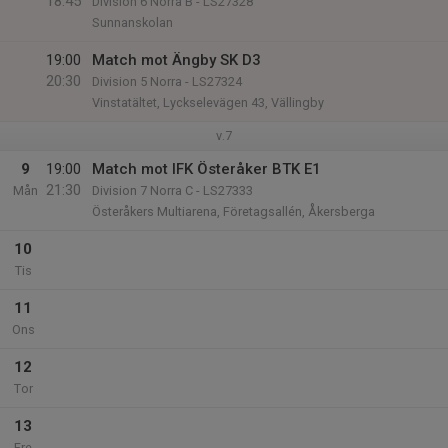
18:45
Division 6 Norra B - LS27328
Sunnanskolan
19:00
Match mot Ängby SK D3
20:30
Division 5 Norra - LS27324
Vinstatältet, Lyckselevägen 43, Vällingby
v.7
9
19:00
Match mot IFK Österåker BTK E1
21:30
Mån
Division 7 Norra C - LS27333
Österåkers Multiarena, Företagsallén, Åkersberga
10
Tis
11
Ons
12
Tor
13
Fre