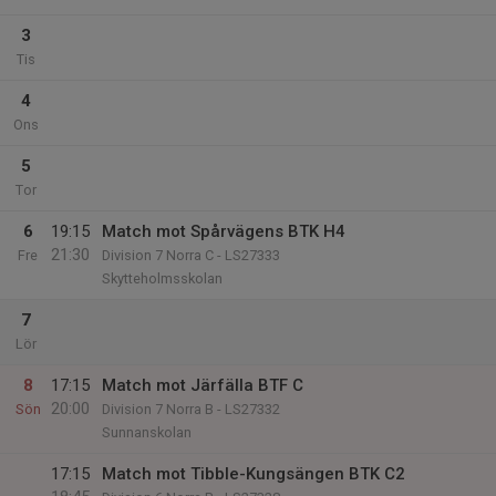
3
Tis
4
Ons
5
Tor
6
19:15
Match mot Spårvägens BTK H4
21:30
Fre
Division 7 Norra C - LS27333
Skytteholmsskolan
7
Lör
8
17:15
Match mot Järfälla BTF C
20:00
Sön
Division 7 Norra B - LS27332
Sunnanskolan
17:15
Match mot Tibble-Kungsängen BTK C2