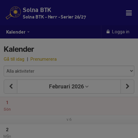
Solna BTK
Solna BTK - Herr - Serier 26/27
Logga in
Kalender
Kalender
Gå till idag
|
Prenumerera
Februari 2026
1
Sön
v.6
2
Mån