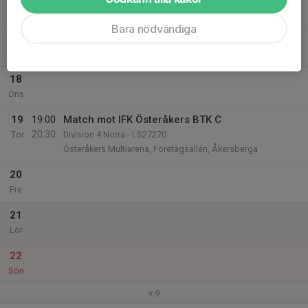
Mån
Bara nödvändiga
17
Tis
18
Ons
19
19:00
Match mot IFK Österåkers BTK C
20:30
Tor
Division 4 Norra - LS27270
Österåkers Multiarena, Företagsallén, Åkersberga
20
Fre
21
Lör
22
Sön
v.9