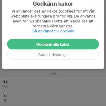
Godkänn kakor
17
Ons
Vi använder oss av kakor (cookies) för att vår
webbplats ska fungera bra för dig. De används
18
även för webbanalys i syfte att hjälpa oss att
Tor
förbättra våra tjänster.
Så använder vi cookies
19
Fre
Godkänn alla kakor
20
Lör
Bara nödvändiga
21
Sön
v.26
22
Mån
23
Tis