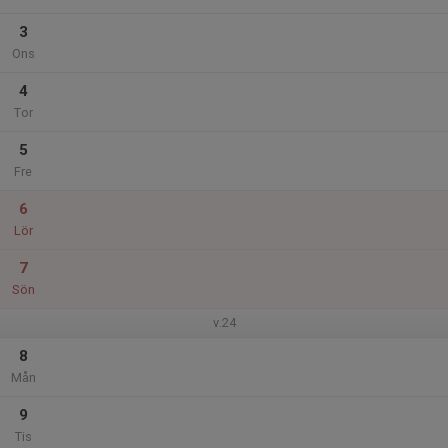
3
Ons
4
Tor
5
Fre
6
Lör
7
Sön
v.24
8
Mån
9
Tis