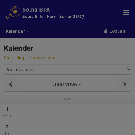
Solna BTK
Solna BTK - Herr - Serier 26/27
Logga in
Kalender
Kalender
Gå till idag
|
Prenumerera
Juni 2026
v.23
1
Mån
2
Tis