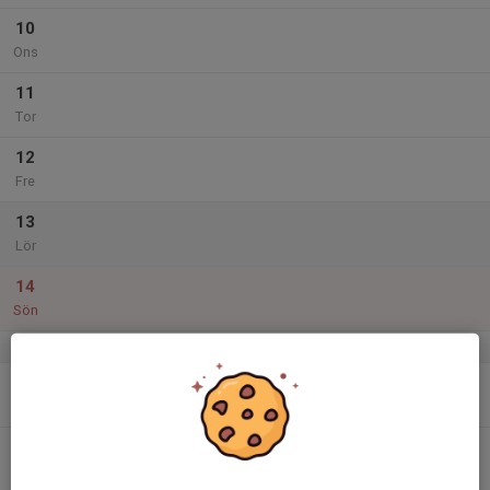
10
Ons
11
Tor
12
Fre
13
Lör
14
Sön
v.25
15
Mån
16
Tis